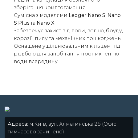
зберігання криптогаманця.
Сумісна з моделями
Ledger Nano S
,
Nano
S Plus
та
Nano X
.
Забезпечує захист від води, вогню, бруду,
корозії, пилу та механічних пошкоджень.
Оснащене ущільнювальним кільцем під
різьбою для запобігання проникненню
води всередину.
Адреса:
м.Київ, вул. Алматинська 2б (Офіс
тимчасово зачинено)