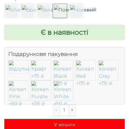
499 ₴.
449 ₴.
Є в наявності
Подарункове пакування
Металева капсула Ledger Nano S / 
У кошик