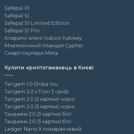
Safepal X1
Safepal S1
Safepal S1 Limited Edition
Safepal S1 Pro
Апаратні ключі Yubico Yubikey
Мнемонічний планшет Cypher
Смарт-окуляри Meta
Купити криптогаманець в Києві:
Tangem 1.0 Shiba Inu
Tangem 2.0 x Tron 3 cards
Tangem 2.0 (2 картки) чорні
Tangem 2.0 (3 картки) чорні
Taнджем 2.0 (3 картки) білі
Taнджем 2.0 (3 картки) білі
Ledger Nano X помаранчевий