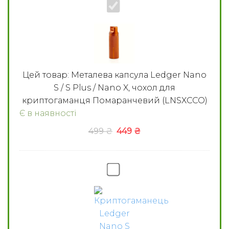
Металева
капсула
Ledger
Nano
S
/
Цей товар:
Металева капсула Ledger Nano
S
S / S Plus / Nano X, чохол для
Plus
/
криптогаманця Помаранчевий (LNSXCCO)
Nano
Є в наявності
X,
499
₴
449
₴
чохол
для
криптогаманця
Криптогаманець
Помаранчевий
Ledger
(LNSXCCO)
Nano
S
Black/
Чорний