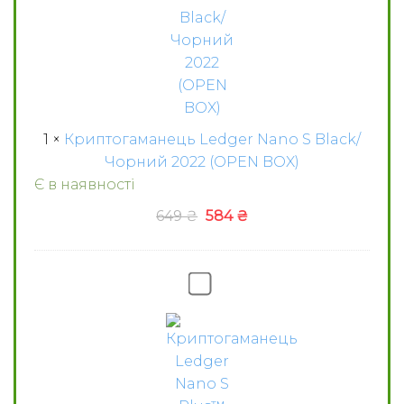
2022
(OPEN
BOX)
1
×
Криптогаманець Ledger Nano S Black/
Чорний 2022 (OPEN BOX)
Є в наявності
Оригінальна
Поточна
649
₴
584
₴
ціна:
ціна:
649 ₴.
584 ₴.
Криптогаманець
Ledger
Nano
S
Plus™
Matte