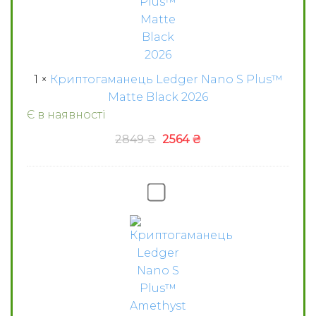
Black
2026
1
×
Криптогаманець Ledger Nano S Plus™
Matte Black 2026
Є в наявності
Оригінальна
Поточна
2849
₴
2564
₴
ціна:
ціна:
2849 ₴.
2564 ₴.
Криптогаманець
Ledger
Nano
S
Plus™
Amethyst
Purple