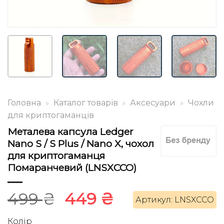
Головна
»
Каталог товарів
»
Аксесуари
»
Чохли
для криптогаманців
Металева капсула Ledger
Nano S / S Plus / Nano X, чохол
для криптогаманця
Помаранчевий (LNSXCCO)
Оригінальна
Поточна
499
₴
449
₴
Артикул: LNSXCCO
ціна:
ціна:
Колір