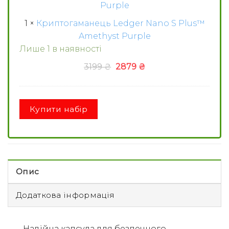
1
×
Криптогаманець Ledger Nano S Plus™
Amethyst Purple
Лише 1 в наявності
Оригінальна
Поточна
3199
₴
2879
₴
ціна:
ціна:
3199 ₴.
2879 ₴.
Купити набір
Опис
Додаткова інформація
Надійна капсула для безпечного