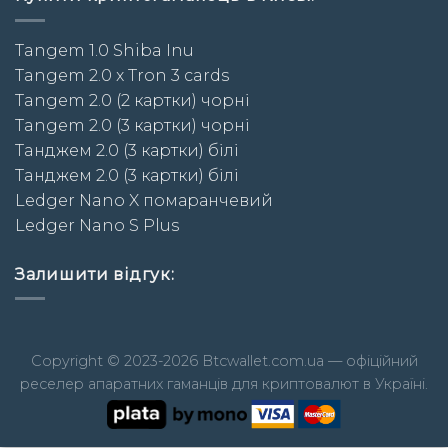
Tangem 1.0 Shiba Inu
Tangem 2.0 x Tron 3 cards
Tangem 2.0 (2 картки) чорні
Tangem 2.0 (3 картки) чорні
Taнджем 2.0 (3 картки) білі
Taнджем 2.0 (3 картки) білі
Ledger Nano X помаранчевий
Ledger Nano S Plus
Залишити відгук:
Copyright © 2023-2026 Btcwallet.com.ua — офіційний
реселер апаратних гаманців для криптовалют в Україні.