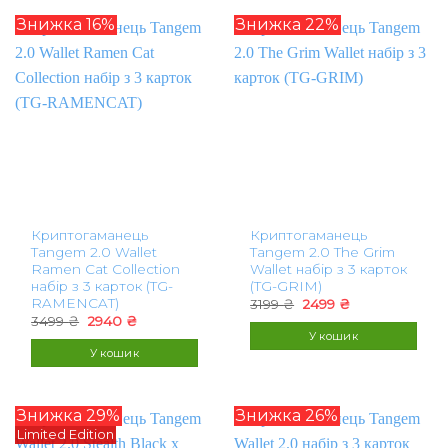
Знижка 16%
Знижка 22%
Криптогаманець
Криптогаманець
Tangem 2.0 Wallet
Tangem 2.0 The Grim
Ramen Cat Collection
Wallet набір з 3 карток
набір з 3 карток (TG-
(TG-GRIM)
RAMENCAT)
Оригінальна
Поточна
3199
₴
2499
₴
ціна:
ціна:
Оригінальна
Поточна
3499
₴
2940
₴
3199 ₴.
2499 ₴.
ціна:
ціна:
У кошик
3499 ₴.
2940 ₴.
У кошик
Знижка 29%
Знижка 26%
Limited Edition