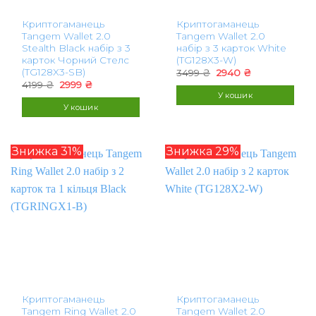
Криптогаманець
Криптогаманець
Tangem Wallet 2.0
Tangem Wallet 2.0
Stealth Black набір з 3
набір з 3 карток White
карток Чорний Стелс
(TG128X3-W)
(TG128X3-SB)
Оригінальна
Поточна
3499
₴
2940
₴
ціна:
ціна:
Оригінальна
Поточна
4199
₴
2999
₴
3499 ₴.
2940 ₴.
ціна:
ціна:
У кошик
4199 ₴.
2999 ₴.
У кошик
Знижка 31%
Знижка 29%
Криптогаманець
Криптогаманець
Tangem Ring Wallet 2.0
Tangem Wallet 2.0