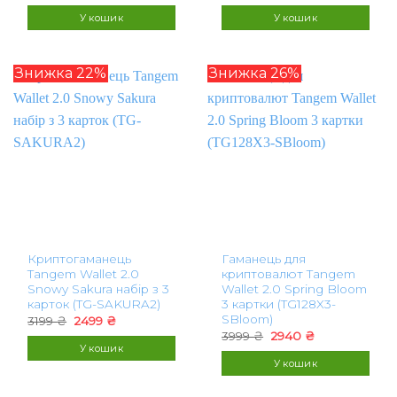
ціна:
ціна:
ціна:
ціна:
3199 ₴.
2940 ₴.
3199 ₴.
2499 ₴.
У кошик
У кошик
Знижка 22%
Знижка 26%
Криптогаманець
Гаманець для
Tangem Wallet 2.0
криптовалют Tangem
Snowy Sakura набір з 3
Wallet 2.0 Spring Bloom
карток (TG-SAKURA2)
3 картки (TG128X3-
SBloom)
Оригінальна
Поточна
3199
₴
2499
₴
ціна:
ціна:
Оригінальна
Поточна
3999
₴
2940
₴
3199 ₴.
2499 ₴.
ціна:
ціна:
У кошик
3999 ₴.
2940 ₴.
У кошик