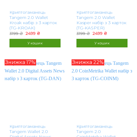
Криптогаманець
Криптогаманець
Tangem 2.0 Wallet
Tangem 2.0 Wallet
Kroak набір з 3 карток
Kasper набір з 3 карток
(TG-KROAK)
(TG-KASPER)
Оригінальна
Поточна
Оригінальна
Поточна
3199
₴
2499
₴
3199
₴
2499
₴
ціна:
ціна:
ціна:
ціна:
3199 ₴.
2499 ₴.
3199 ₴.
2499 ₴.
У кошик
У кошик
Знижка 17%
Знижка 22%
Криптогаманець
Криптогаманець
Tangem Wallet 2.0
Tangem 2.0
Digital Assets News
CoinMetrika Wallet