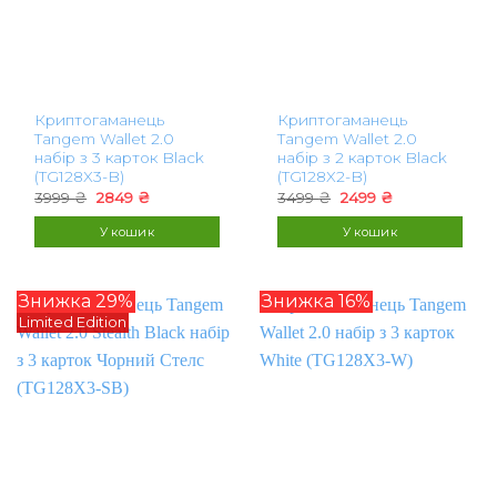
Криптогаманець
Криптогаманець
Tangem Wallet 2.0
Tangem Wallet 2.0
набір з 3 карток Black
набір з 2 карток Black
(TG128X3-B)
(TG128X2-B)
Оригінальна
Поточна
Оригінальна
Поточна
3999
₴
2849
₴
3499
₴
2499
₴
ціна:
ціна:
ціна:
ціна:
3999 ₴.
2849 ₴.
3499 ₴.
2499 ₴.
У кошик
У кошик
Знижка 29%
Знижка 16%
Limited Edition