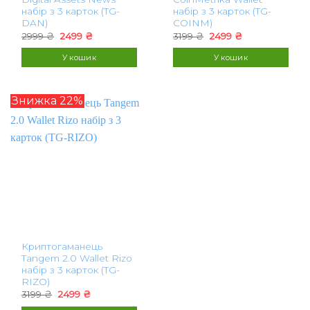
набір з 3 карток (TG-
набір з 3 карток (TG-
DAN)
COINM)
Оригінальна
Поточна
Оригінальна
Поточна
2999
₴
2499
₴
3199
₴
2499
₴
ціна:
ціна:
ціна:
ціна:
2999 ₴.
2499 ₴.
3199 ₴.
2499 ₴.
У кошик
У кошик
Знижка 22%
Криптогаманець
Tangem 2.0 Wallet Rizo
набір з 3 карток (TG-
RIZO)
Оригінальна
Поточна
3199
₴
2499
₴
ціна:
ціна: