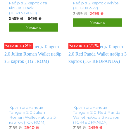
набір з 2 карток та 1
набір з 2 карток White
кільця Black
(TG128X2-W)
(TGRINGX1-B)
Оригінальна
Поточна
3499
₴
2499
₴
ціна:
ціна:
Price
5499
₴
–
6499
₴
3499 ₴.
2499 ₴.
range:
У кошик
5499 ₴
У кошик
through
6499 ₴
Цей
товар
Знижка 8%
Знижка 22%
має
кілька
варіантів.
Параметри
можна
вибрати
на
сторінці
товару
Криптогаманець
Криптогаманець
Tangem 2.0 Julien
Tangem 2.0 Red Panda
Roman Wallet набір з 3
Wallet набір з 3 карток
карток (TG-JROM)
(TG-REDPANDA)
Оригінальна
Поточна
Оригінальна
Поточна
3199
₴
2940
₴
3199
₴
2499
₴