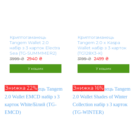
Криптогаманець
Криптогаманець
Tangem Wallet 2.0
Tangem 2.0 x Kaspa
набір з 3 карток Electra
Wallet набір з 3 карток
Sea (TG-SUMMMER2)
(TG128X3-K)
Оригінальна
Поточна
Оригінальна
Поточна
3999
₴
2940
₴
3199
₴
2499
₴
ціна:
ціна:
ціна:
ціна:
3999 ₴.
2940 ₴.
3199 ₴.
2499 ₴.
У кошик
У кошик
Знижка 22%
Знижка 16%