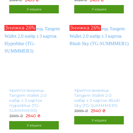
ціна:
ціна:
ціна:
ціна:
3199 ₴.
2499 ₴.
3199 ₴.
2499 ₴.
У кошик
У кошик
Знижка 26%
Знижка 26%
Криптогаманець
Криптогаманець
Tangem Wallet 2.0
Tangem Wallet 2.0
набір з 3 карток
набір з 3 карток Blush
Hyperblue (TG-
Sky (TG-SUMMMER1)
SUMMMER3)
Оригінальна
Поточна
3999
₴
2940
₴
ціна:
ціна:
Оригінальна
Поточна
3999
₴
2940
₴
3999 ₴.
2940 ₴.
ціна:
ціна:
У кошик
3999 ₴.
2940 ₴.
У кошик