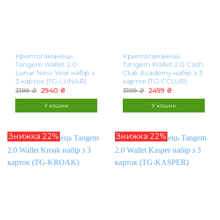
Криптогаманець
Криптогаманець
Tangem Wallet 2.0
Tangem Wallet 2.0 Cash
Lunar New Year набір з
Club Academy набір з 3
3 карток (TG-LUNAR)
карток (TG-CCLUB)
Оригінальна
Поточна
Оригінальна
Поточна
3199
₴
2940
₴
3199
₴
2499
₴
ціна:
ціна:
ціна:
ціна:
3199 ₴.
2940 ₴.
3199 ₴.
2499 ₴.
У кошик
У кошик
Знижка 22%
Знижка 22%