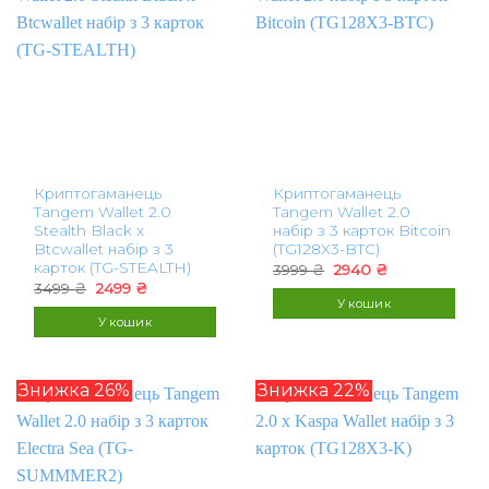
Криптогаманець
Криптогаманець
Tangem Wallet 2.0
Tangem Wallet 2.0
Stealth Black x
набір з 3 карток Bitcoin
Btcwallet набір з 3
(TG128X3-BTC)
карток (TG-STEALTH)
Оригінальна
Поточна
3999
₴
2940
₴
ціна:
ціна:
Оригінальна
Поточна
3499
₴
2499
₴
3999 ₴.
2940 ₴.
ціна:
ціна:
У кошик
3499 ₴.
2499 ₴.
У кошик
Знижка 26%
Знижка 22%