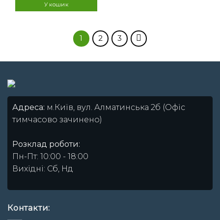
3199 ₴.
2499 ₴.
У кошик
1
2
3
Адреса:
м.Київ, вул. Алматинська 2б (Офіс
тимчасово зачинено)
Розклад роботи:
Пн-Пт: 10:00 - 18:00
Вихідні: Сб, Нд
Контакти: