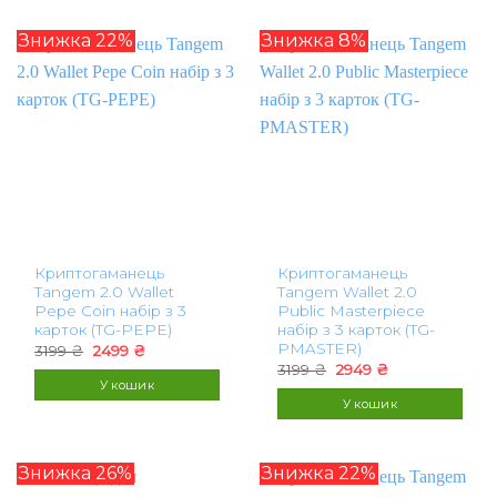
Знижка 22%
Знижка 8%
Криптогаманець
Криптогаманець
Tangem 2.0 Wallet
Tangem Wallet 2.0
Pepe Coin набір з 3
Public Masterpiece
карток (TG-PEPE)
набір з 3 карток (TG-
PMASTER)
Оригінальна
Поточна
3199
₴
2499
₴
ціна:
ціна:
Оригінальна
Поточна
3199
₴
2949
₴
3199 ₴.
2499 ₴.
ціна:
ціна:
У кошик
3199 ₴.
2949 ₴.
У кошик
Знижка 26%
Знижка 22%