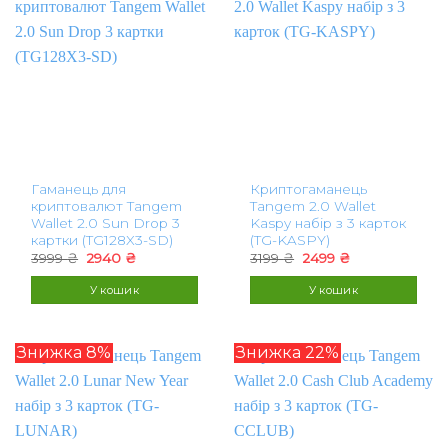
Гаманець для
Криптогаманець
криптовалют Tangem
Tangem 2.0 Wallet
Wallet 2.0 Sun Drop 3
Kaspy набір з 3 карток
картки (TG128X3-SD)
(TG-KASPY)
Оригінальна
Поточна
Оригінальна
Поточна
3999
₴
2940
₴
3199
₴
2499
₴
ціна:
ціна:
ціна:
ціна:
3999 ₴.
2940 ₴.
3199 ₴.
2499 ₴.
У кошик
У кошик
Знижка 8%
Знижка 22%