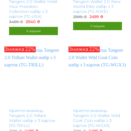
Tangem 2.0 Wallet Hold
Tangem Wallet 2.0 New
Your Freedom
World Elite набір з 3
Collection набір з 3
карток (TG-NWE)
карток (TG-USA)
Оригінальна
Поточна
2999
₴
2499
₴
ціна:
ціна:
Оригінальна
Поточна
3499
₴
2940
₴
2999 ₴.
2499 ₴.
ціна:
ціна:
У кошик
3499 ₴.
2940 ₴.
У кошик
Знижка 22%
Знижка 22%
Криптогаманець
Криптогаманець
Tangem 2.0 Trillant
Tangem 2.0 Wallet Wild
Wallet набір з 3 карток
Goat Coin набір з 3
(TG-TRILL)
карток (TG-WGX3)
Оригінальна
Поточна
Оригінальна
Поточна
3199
₴
2499
₴
3199
₴
2499
₴