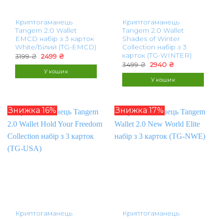
Криптогаманець
Криптогаманець
Tangem 2.0 Wallet
Tangem 2.0 Wallet
EMCD набір з 3 карток
Shades of Winter
White/Білий (TG-EMCD)
Collection набір з 3
карток (TG-WINTER)
Оригінальна
Поточна
3199
₴
2499
₴
ціна:
ціна:
Оригінальна
Поточна
3499
₴
2940
₴
3199 ₴.
2499 ₴.
ціна:
ціна:
У кошик
3499 ₴.
2940 ₴.
У кошик
Знижка 16%
Знижка 17%
Криптогаманець
Криптогаманець