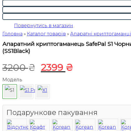
Повернутись в магазин
Головна
»
Каталог товарів
»
Апаратні криптогаманц
Апаратний криптогаманець SafePal S1 Чорн
(SS1Black)
Оригінальна
Поточна
3200
₴
2399
₴
ціна:
ціна:
Модель
3200 ₴.
2399 ₴.
Подарункове пакування