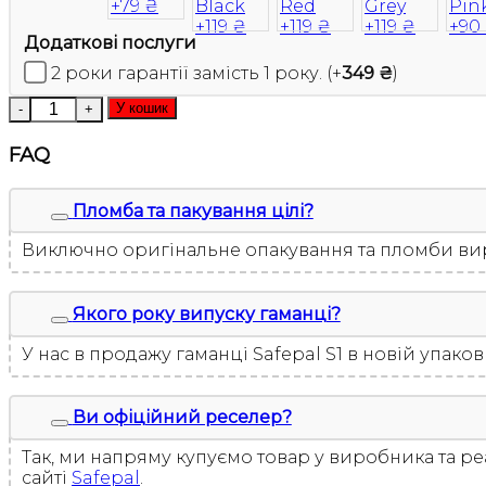
Додаткові послуги
2 роки гарантії замість 1 року.
(+
349
₴
)
Апаратний криптогаманець SafePal S1 Чорний 2026 (
У кошик
FAQ
Пломба та пакування цілі?
Виключно оригінальне опакування та пломби вир
Якого року випуску гаманці?
У нас в продажу гаманці Safepal S1 в новій упаковц
Ви офіційний реселер?
Так, ми напряму купуємо товар у виробника та ре
сайті
Safepal
.