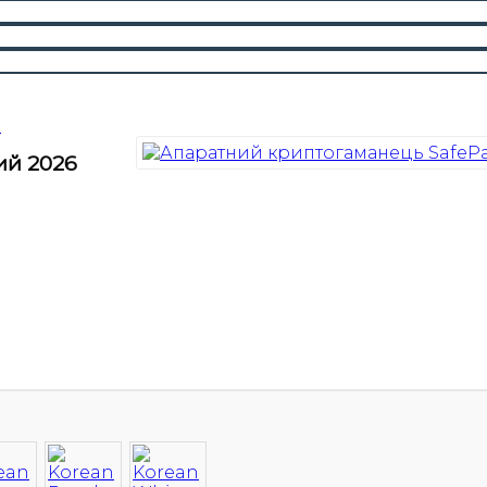
У кошику немає товарів.
і
ий 2026