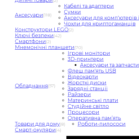
Дитячі товари
(2)
Кабелі та адаптери
Сумки
Аксесуари
(118)
Аксесуари для комп'ютерів і
Чохли для криптогаманців
Конструктори LEGO
(2)
Ключі безпеки
(42)
Смартфони
(2)
Мнемонічні планшети
(70)
Ігрові монітори
3D-принтери
Аксесуари та запчаст
Флеш пам'ять USB
Відеокарти
Жорсткі диски
Обладнання
(57)
Зарядні станції
Райзери
Материнські плати
Студійне світло
Процесори
Оперативна памʼять
Товари для дому
Роботи-пилососи
(8)
Смарт-окуляри
(4)