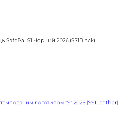
 SafePal S1 Чорний 2026 (SS1Black)
штампованим логотипом "S" 2025 (SS1Leather)