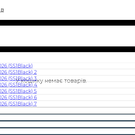
ів
У кошику немає товарів.