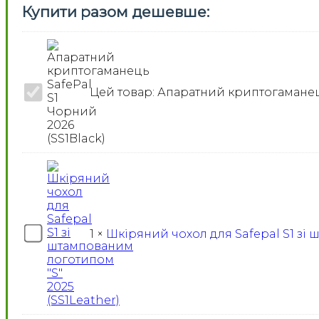
Купити разом дешевше:
Апаратний
Цей товар:
Апаратний криптогаманець
криптогаманець
SafePal
S1
Чорний
2026
(SS1Black)
Шкіряний
1
×
Шкіряний чохол для Safepal S1 зі 
чохол
для
Safepal
S1
зі
штампованим