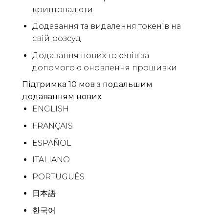
криптовалюти
Додавання та видалення токенів на
свій розсуд
Додавання нових токенів за
допомогою оновлення прошивки
Підтримка 10 мов з подальшим
додаванням нових
ENGLISH
FRANÇAIS
ESPAÑOL
ITALIANO
PORTUGUÊS
日本語
한국어