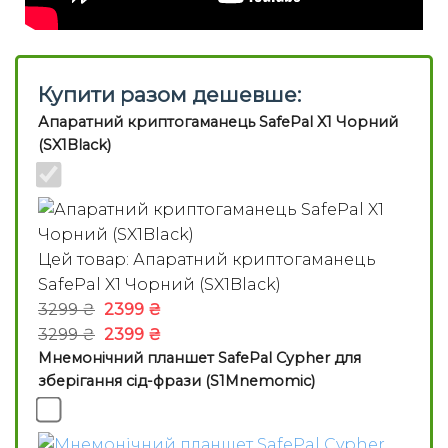
Купити разом дешевше:
Апаратний криптогаманець SafePal X1 Чорний
(SX1Black)
Цей товар:
Апаратний криптогаманець
SafePal X1 Чорний (SX1Black)
Оригінальна
Поточна
3299
₴
2399
₴
ціна:
Оригінальна
ціна:
Поточна
3299
₴
2399
₴
Мнемонічний планшет SafePal Cypher для
3299 ₴.
ціна:
2399 ₴.
ціна:
зберігання сід-фрази (S1Mnemomic)
3299 ₴.
2399 ₴.