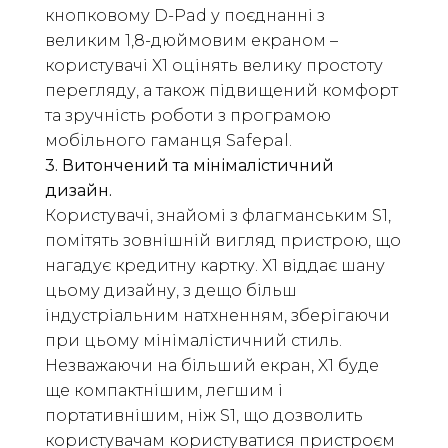
кнопковому D-Pad у поєднанні з
великим 1,8-дюймовим екраном –
користувачі X1 оцінять велику простоту
перегляду, а також підвищений комфорт
та зручність роботи з програмою
мобільного гаманця Safepal.
3. Витончений та мінімалістичний
дизайн.
Користувачі, знайомі з флагманським S1,
помітять зовнішній вигляд пристрою, що
нагадує кредитну картку. X1 віддає шану
цьому дизайну, з дещо більш
індустріальним натхненням, зберігаючи
при цьому мінімалістичний стиль.
Незважаючи на більший екран, X1 буде
ще компактнішим, легшим і
портативнішим, ніж S1, що дозволить
користувачам користуватися пристроєм