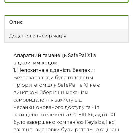
Опис
Додаткова інформація
Апаратний гаманець SafePal X1 з
відкритим кодом
1. Непохитна відданість безпеки:
Безпека завжди була головним
пріоритетом для SafePal та X1 не є
винятком. Зберігши механізм
самовидалення захисту від
несанкціонованого доступу та чіп
захищеного елемента CC EAL6+, аудит X1
було завершено компанією Keylabs, і всі
важливі висновки були ретельно оцінені