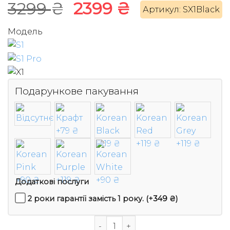
Оригінальна
Поточна
3299
₴
2399
₴
Артикул: SX1Black
ціна:
ціна:
Модель
3299 ₴.
2399 ₴.
Подарункове пакування
Додаткові послуги
2 роки гарантії замість 1 року.
(+
349
₴
)
Апаратний криптогаманець SafePal 