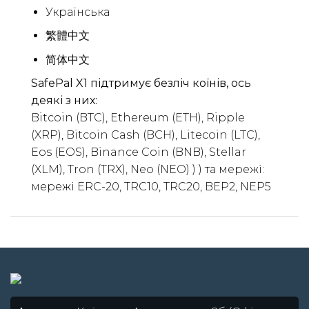
Українська
繁體中文
简体中文
SafePal X1 підтримує безліч коїнів, ось
деякі з них:
Bitcoin (BTC), Ethereum (ETH), Ripple
(XRP), Bitcoin Cash (BCH), Litecoin (LTC),
Eos (EOS), Binance Coin (BNB), Stellar
(XLM), Tron (TRX), Neo (NEO) ) ) та мережі:
мережі ERC-20, TRC10, TRC20, BEP2, NEP5