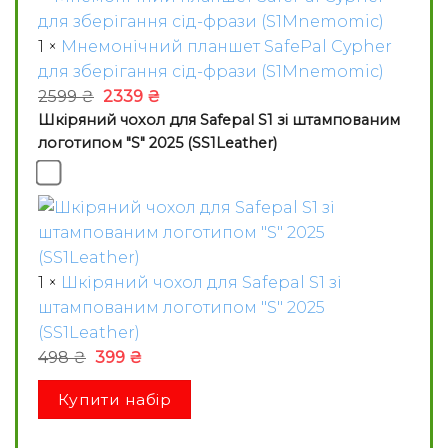
1
×
Мнемонічний планшет SafePal Cypher
для зберігання сід-фрази (S1Mnemomic)
Оригінальна
Поточна
2599
₴
2339
₴
Шкіряний чохол для Safepal S1 зі штампованим
ціна:
ціна:
логотипом "S" 2025 (SS1Leather)
2599 ₴.
2339 ₴.
1
×
Шкіряний чохол для Safepal S1 зі
штампованим логотипом "S" 2025
(SS1Leather)
Оригінальна
Поточна
498
₴
399
₴
ціна:
ціна:
Купити набір
498 ₴.
399 ₴.