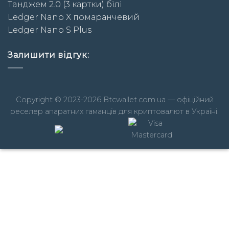
Taнджем 2.0 (3 картки) білі
Ledger Nano X помаранчевий
Ledger Nano S Plus
Залишити відгук:
Copyright © 2023-2026 Btcwallet.com.ua — офіційний
реселер апаратних гаманців для криптовалют в Україні.