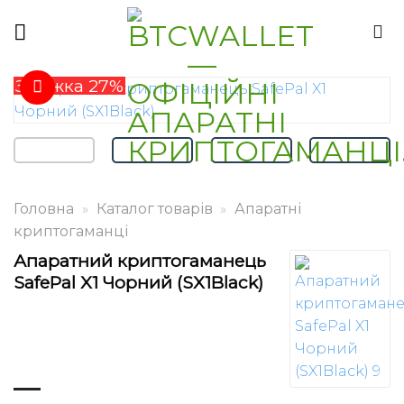
Skip
to
content
Знижка 27%
Головна
»
Каталог товарів
»
Апаратні
криптогаманці
Апаратний криптогаманець
SafePal X1 Чорний (SX1Black)