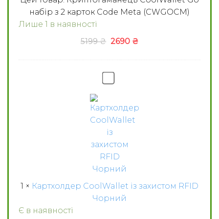
карток
набір з 2 карток Code Meta (CWGOCM)
Code
Meta
Лише 1 в наявності
(CWGOCM)
5199
₴
2690
₴
Картхолдер
CoolWallet
із
захистом
RFID
Чорний
1
×
Картхолдер CoolWallet із захистом RFID
Чорний
Є в наявності