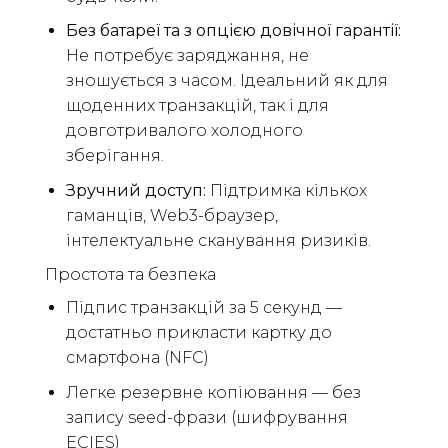
Без батареї та з опцією довічної гарантії:
Не потребує заряджання, не
зношується з часом. Ідеальний як для
щоденних транзакцій, так і для
довготривалого холодного
зберігання.
Зручний доступ:
Підтримка кількох
гаманців, Web3-браузер,
інтелектуальне сканування ризиків.
Простота та безпека
Підпис транзакцій за 5 секунд —
достатньо прикласти картку до
смартфона (NFC)
Легке резервне копіювання — без
запису seed-фрази (шифрування
ECIES)