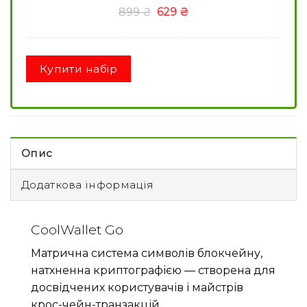
Оригінальна
Поточна
899
₴
629
₴
ціна:
ціна:
899 ₴.
629 ₴.
Купити набір
Опис
Додаткова інформація
CoolWallet Go
Матрична система символів блокчейну,
натхненна криптографією — створена для
досвідчених користувачів і майстрів
крос-чейн-транзакцій.