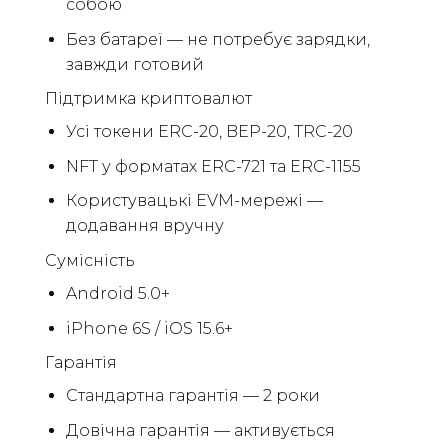
собою
Без батареї — не потребує зарядки,
завжди готовий
Підтримка криптовалют
Усі токени ERC-20, BEP-20, TRC-20
NFT у форматах ERC-721 та ERC-1155
Користувацькі EVM-мережі —
додавання вручну
Сумісність
Android 5.0+
iPhone 6S / iOS 15.6+
Гарантія
Стандартна гарантія — 2 роки
Довічна гарантія — активується