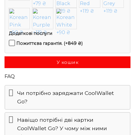
Додаткові послуги
Пожиттєва гарантія.
(+
849
₴
)
У кошик
FAQ
Чи потрібно заряджати CoolWallet
Go?
Навіщо потрібні дві картки
CoolWallet Go? У чому між ними