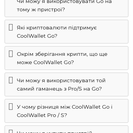
Чи можу я використовувати Go на
тому ж пристрої?
Які криптовалюти підтримує
CoolWallet Go?
Окрім зберігання крипти, що ще
може CoolWallet Go?
Чи можу я використовувати той
самий гаманець з Pro/S на Go?
У чому різниця між CoolWallet Go і
CoolWallet Pro / S?