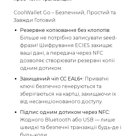
CoolWallet Go – Безпечний, Простий та
Завжди Готовий
Резервне копіювання без клопотів:
Більше не потрібно записувати seed-
фрази! Шифрування ECIES захищає
ваші дані, а передача через NFC
дозволяє створювати резервні копії
одним дотиком.
Захищений чіп CC EAL6+:
Приватні
ключі безпечно генеруються та
зберігаються на картці, захищаючи їх
від несанкціонованого доступу.
Підпис одним дотиком через NFC:
Жодного Bluetooth або USB — лише
швидкі та безпечні транзакції будь-де і
будь-коли.