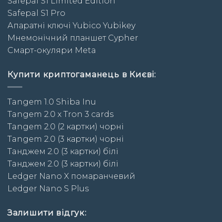
Safepal S1 Limited Edition
Safepal S1 Pro
Апаратні ключі Yubico Yubikey
Мнемонічний планшет Cypher
Смарт-окуляри Meta
Купити криптогаманець в Києві:
Tangem 1.0 Shiba Inu
Tangem 2.0 x Tron 3 cards
Tangem 2.0 (2 картки) чорні
Tangem 2.0 (3 картки) чорні
Taнджем 2.0 (3 картки) білі
Taнджем 2.0 (3 картки) білі
Ledger Nano X помаранчевий
Ledger Nano S Plus
Залишити відгук: