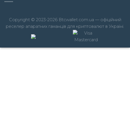
Copyright © 2023-2026 Btcwallet.com.ua — офіційний
реселер апаратних гаманців для криптовалют в Україні.