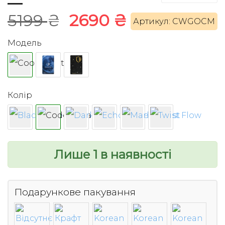
Оригінальна
Поточна
5199
₴
2690
₴
Артикул: CWGOCM
ціна:
ціна:
Модель
5199 ₴.
2690 ₴.
Колір
Лише 1 в наявності
Подарункове пакування