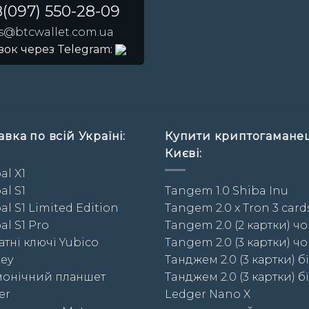
(097) 550-28-09
es@btcwallet.com.ua
зок через Telegram:
вка по всій Україні:
Купити криптогамане
Києві:
al X1
al S1
Tangem 1.0 Shiba Inu
al S1 Limited Edition
Tangem 2.0 x Tron 3 card
al S1 Pro
Tangem 2.0 (2 картки) чо
тні ключі Yubico
Tangem 2.0 (3 картки) чо
key
Taнджем 2.0 (3 картки) бі
онічний планшет
Taнджем 2.0 (3 картки) бі
er
Ledger Nano X