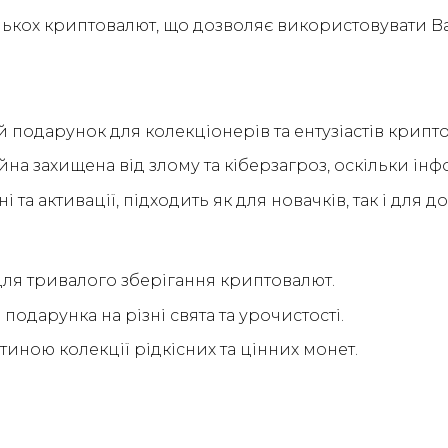
ькох криптовалют, що дозволяє використовувати Ball
подарунок для колекціонерів та ентузіастів крипто
на захищена від злому та кіберзагроз, оскільки інф
 та активації, підходить як для новачків, так і для 
для тривалого зберігання криптовалют.
подарунка на різні свята та урочистості.
иною колекції рідкісних та цінних монет.