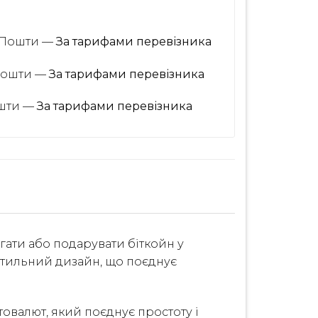
ї Пошти —
За тарифами перевізника
 Пошти —
За тарифами перевізника
ошти —
За тарифами перевізника
ігати або подарувати біткойн у
 стильний дизайн, що поєднує
овалют, який поєднує простоту і