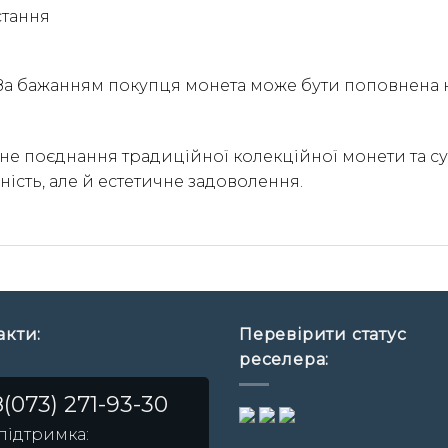
стання
а бажанням покупця монета може бути поповнена на
альне поєднання традиційної колекційної монети та 
ність, але й естетичне задоволення.
акти:
Перевірити статус
реселера:
(073) 271-93-30
 підтримка: