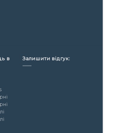
ць в
Залишити відгук:
s
рні
рні
лі
лі