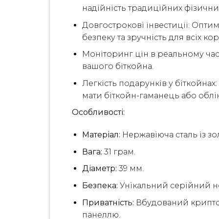
надійність традиційних фізични
Довгострокові інвестиції: Опти
безпеку та зручність для всіх кор
Моніторинг цін в реальному час
вашого біткойна.
Легкість подарунків у біткойна
мати біткойн-гаманець або облік
Особливості:
Матеріал:
Нержавіюча сталь із з
Вага:
31 грам.
Діаметр:
39 мм.
Безпека:
Унікальний серійний но
Приватність:
Вбудований криптог
панеллю.