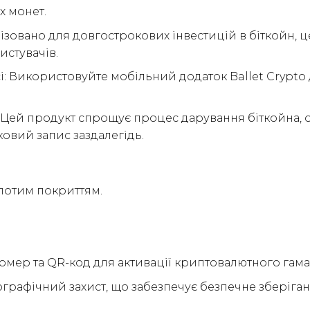
х монет.
мізовано для довгострокових інвестицій в біткойн,
истувачів.
і: Використовуйте мобільний додаток Ballet Crypto 
х: Цей продукт спрощує процес дарування біткойна, 
овий запис заздалегідь.
олотим покриттям.
мер та QR-код для активації криптовалютного гама
рафічний захист, що забезпечує безпечне зберіган