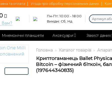
авка та оплата
Угода про обробку персональних даних
Кон
0
Пн-Пт: 10:00 - 18:00
Шукати:
Вихідні: Сб, Нд
и Вам?
Мнемонічні планшети
Аксесуари
Захист даних
Головна
»
Каталог товарів
»
Апарат
Криптогаманець Ballet Physical
Bitcoin – фізичний біткоїн, б
(197644340835)