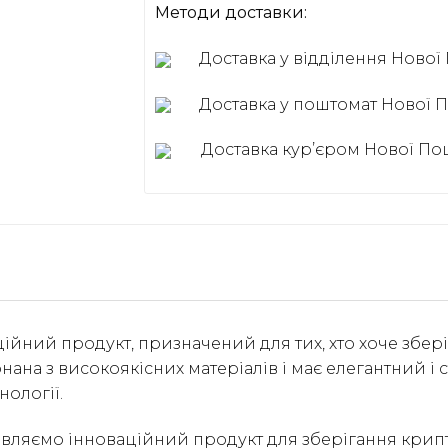
Методи доставки:
Доставка у відділення Ново
Доставка у поштомат Нової
Доставка курʼєром Нової П
аційний продукт, призначений для тих, хто хоче збер
нана з високоякісних матеріалів і має елегантний і
нології.
авляємо інноваційний продукт для зберігання крипт