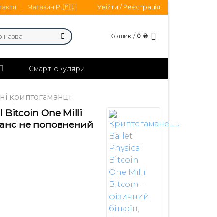
такти
Магазин PL🇵🇱
Увійти / Реєстрація
Кошик /
0
₴
Смарт-окуляри
ні криптогаманці
 Bitcoin One Milli
аланс не поповнений