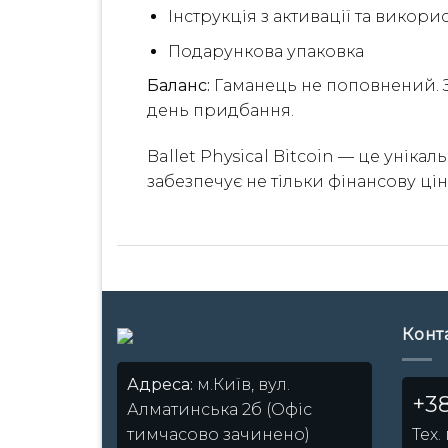
Інструкція з активації та викори
Подарункова упаковка
Баланс:
Гаманець не поповнений. З
день придбання.
Ballet Physical Bitcoin — це унік
забезпечує не тільки фінансову цін
Конт
Адреса:
м.Київ, вул.
+38
Алматинська 2б (Офіс
Тех.
тимчасово зачинено)