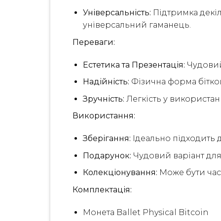
Універсальність:
Підтримка декіл
універсальний гаманець.
Переваги:
Естетика та Презентація:
Чудовий 
Надійність:
Фізична форма біткой
Зручність:
Легкість у використанні
Використання:
Зберігання:
Ідеально підходить 
Подарунок:
Чудовий варіант для 
Колекціонування:
Може бути част
Комплектація:
Монета Ballet Physical Bitcoin