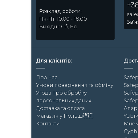
+38
Розклад роботи:
sal
Пн-Пт: 10:00 - 18:00
Звʼя
Вихідні: Сб, Нд
Для клієнтів:
Доста
Про нас
Safep
Умови повернення та обміну
Safep
Угода про обробку
Safep
персональних даних
Safep
Доставка та оплата
Апара
Магазин у Польщі🇵🇱
Yubi
Контакти
Мнем
Cyph