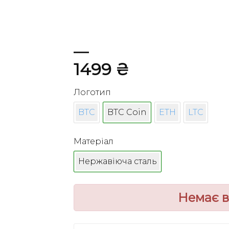
1499
₴
Логотип
BTC
BTC Coin
ETH
LTC
Матеріал
Нержавіюча сталь
Немає в