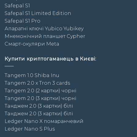
Safepal S1
Safepal S1 Limited Edition
Safepal S1 Pro
Апаратні ключі Yubico Yubikey
Мнемонічний планшет Cypher
Смарт-окуляри Meta
Купити криптогаманець в Києві:
Tangem 1.0 Shiba Inu
Tangem 2.0 x Tron 3 cards
Tangem 2.0 (2 картки) чорні
Tangem 2.0 (3 картки) чорні
Taнджем 2.0 (3 картки) білі
Taнджем 2.0 (3 картки) білі
Ledger Nano X помаранчевий
Ledger Nano S Plus