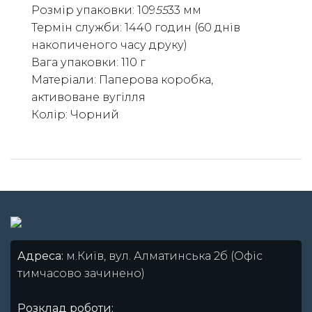
Розмір упаковки: 109
55
33 мм
Термін служби: 1440 годин (60 днів
накопиченого часу друку)
Вага упаковки: 110 г
Матеріали: Паперова коробка,
активоване вугілля
Колір: Чорний
Адреса:
м.Київ, вул. Алматинська 2б (Офіс
тимчасово зачинено)
Розклад роботи: