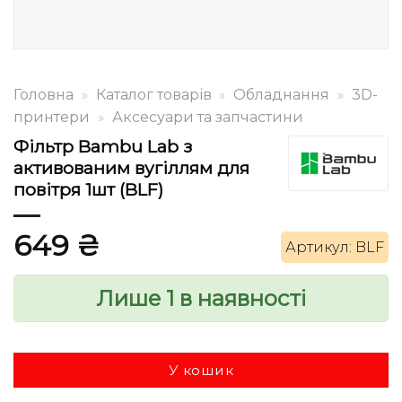
Головна
»
Каталог товарів
»
Обладнання
»
3D-
принтери
»
Аксесуари та запчастини
Фільтр Bambu Lab з
активованим вугіллям для
повітря 1шт (BLF)
649
₴
Артикул: BLF
Лише 1 в наявності
У кошик