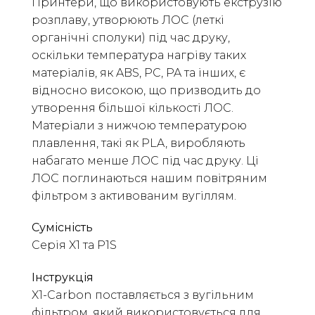
Принтери, що використовують екструзію
розплаву, утворюють ЛОС (леткі
органічні сполуки) під час друку,
оскільки температура нагріву таких
матеріалів, як ABS, PC, PA та інших, є
відносно високою, що призводить до
утворення більшої кількості ЛОС.
Матеріали з нижчою температурою
плавлення, такі як PLA, виробляють
набагато менше ЛОС під час друку. Ці
ЛОС поглинаються нашим повітряним
фільтром з активованим вугіллям.
Сумісність
Серія X1 та P1S
Інструкція
X1-Carbon поставляється з вугільним
фільтром, який використовується для