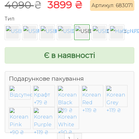
Оригінальна
Поточна
4090
₴
3899
₴
Артикул: 683071
ціна:
ціна:
Тип
4090 ₴.
3899 ₴.
Є в наявності
Подарункове пакування
Апаратний ключ Yubico Yubikey 5C 