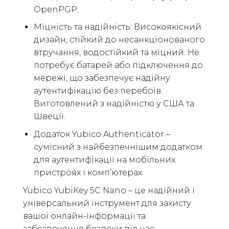
OpenPGP.
Міцність та надійність: Високоякісний
дизайн, стійкий до несанкціонованого
втручання, водостійкий та міцний. Не
потребує батарей або підключення до
мережі, що забезпечує надійну
аутентифікацію без перебоїв.
Виготовлений з надійністю у США та
Швеції.
Додаток Yubico Authenticator –
сумісний з найбезпечнішим додатком
для аутентифікації на мобільних
пристроях і комп’ютерах.
Yubico YubiKey 5С Nano – це надійний і
універсальний інструмент для захисту
вашої онлайн-інформації та
забезпечення безпеки під час