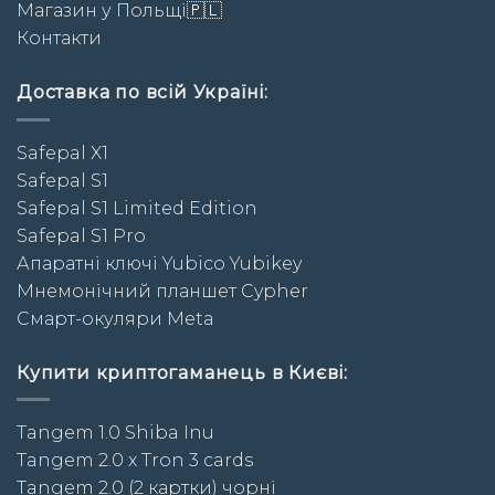
Магазин у Польщі🇵🇱
Контакти
Доставка по всій Україні:
Safepal X1
Safepal S1
Safepal S1 Limited Edition
Safepal S1 Pro
Апаратні ключі Yubico Yubikey
Мнемонічний планшет Cypher
Смарт-окуляри Meta
Купити криптогаманець в Києві:
Tangem 1.0 Shiba Inu
Tangem 2.0 x Tron 3 cards
Tangem 2.0 (2 картки) чорні