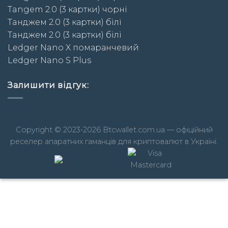
Tangem 2.0 (3 картки) чорні
Taнджем 2.0 (3 картки) білі
Taнджем 2.0 (3 картки) білі
Ledger Nano X помаранчевий
Ledger Nano S Plus
Залишити відгук:
Copyright © 2023-2026 Btcwallet.com.ua — офіційний
реселер апаратних гаманців для криптовалют в Україні.