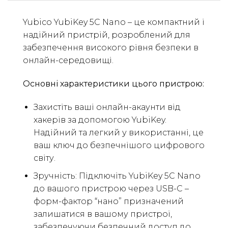
Yubico YubiKey 5C Nano – це компактний і
надійний пристрій, розроблений для
забезпечення високого рівня безпеки в
онлайн-середовищі.
Основні характеристики цього пристрою:
Захистіть ваші онлайн-акаунти від
хакерів за допомогою YubiKey.
Надійний та легкий у використанні, це
ваш ключ до безпечнішого цифрового
світу.
Зручність: Підключіть YubiKey 5C Nano
до вашого пристрою через USB-C –
форм-фактор “нано” призначений
залишатися в вашому пристрої,
забезпечуючи безпечний доступ до