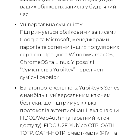
ваших облікових записів у будь-який
час.
Універсальна сумісність:
Підтримується обліковими записами
Google та Microsoft, менеджерами
паролів та сотнями інших популярних
сервісів. Працює з Windows, macOS,
ChromeOS та Linux. У розділі
“Сумісність з YubiKey” перелічені
сумісні сервіси.
Багатопротокольність: YubiKey 5 Series
є найбільш універсальним ключем
безпеки, що підтримує кілька
протоколів аутентифікації, включаючи
FIDO2/WebAuthn (апаратний ключ
доступу), FIDO U2F, Yubico OTP, OATH-
TOTP, OATH-HOTP, смарт-карту (PIV) та