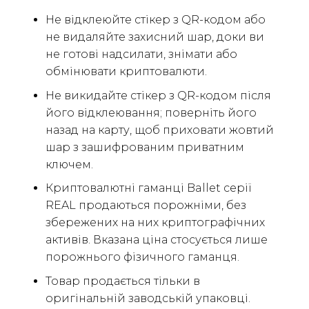
Не відклеюйте стікер з QR-кодом або
не видаляйте захисний шар, доки ви
не готові надсилати, знімати або
обмінювати криптовалюти.
Не викидайте стікер з QR-кодом після
його відклеювання; поверніть його
назад на карту, щоб приховати жовтий
шар з зашифрованим приватним
ключем.
Криптовалютні гаманці Ballet серії
REAL продаються порожніми, без
збережених на них криптографічних
активів. Вказана ціна стосується лише
порожнього фізичного гаманця.
Товар продається тільки в
оригінальній заводській упаковці.