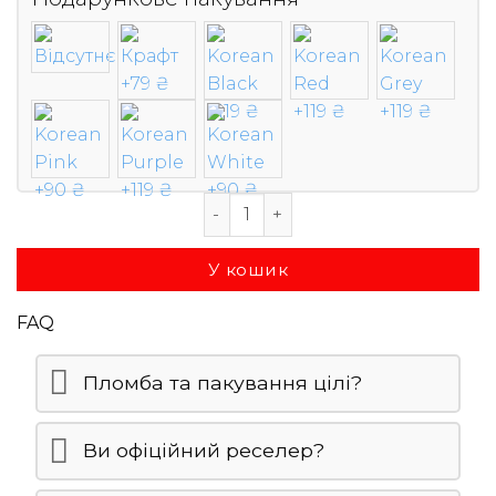
Криптогаманець Ballet REAL Seri
У кошик
FAQ
Пломба та пакування цілі?
Ви офіційний реселер?