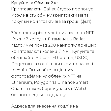
Купуйте та Обмінюйте
Криптовалюти:
Ballet Crypto пропонує
можливість обміну криптоактивів та
покупки криптоактивів за гроші (фіат).
Зберігання різноманітних валют та NFT:
Кожний холодний гаманець Ballet
підтримує понад 200 найпопулярніших
криптовалют і колекцій NFT. Купуйте та
обмінюйте Bitcoin, Ethereum, USDC,
Dogecoin та сотні інших криптовалют і
токенів. Оглядайте та діліться
фотографіями улюблених NFT на
Ethereum, Polygon та Binance Smart
Chain, а також беріть участь в Web3
безпосередньо в додатку.
Адреса для внесення коштів на