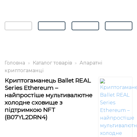
Головна
»
Каталог товарів
»
Апаратні
криптогаманці
Криптогаманець Ballet REAL
Series Ethereum –
найпростіше мультивалютне
холодне сховище з
підтримкою NFT
(B07YL2DRN4)