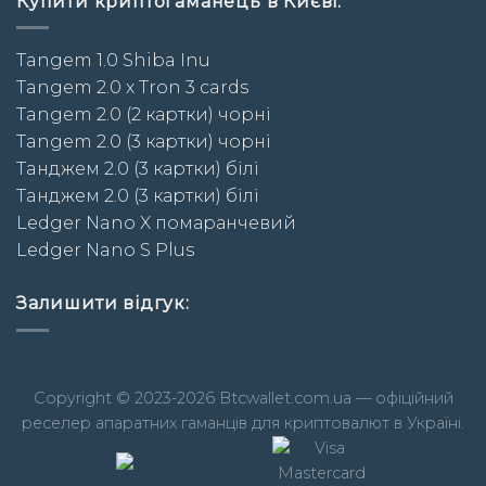
Купити криптогаманець в Києві:
Tangem 1.0 Shiba Inu
Tangem 2.0 x Tron 3 cards
Tangem 2.0 (2 картки) чорні
Tangem 2.0 (3 картки) чорні
Taнджем 2.0 (3 картки) білі
Taнджем 2.0 (3 картки) білі
Ledger Nano X помаранчевий
Ledger Nano S Plus
Залишити відгук:
Copyright © 2023-2026 Btcwallet.com.ua — офіційний
реселер апаратних гаманців для криптовалют в Україні.