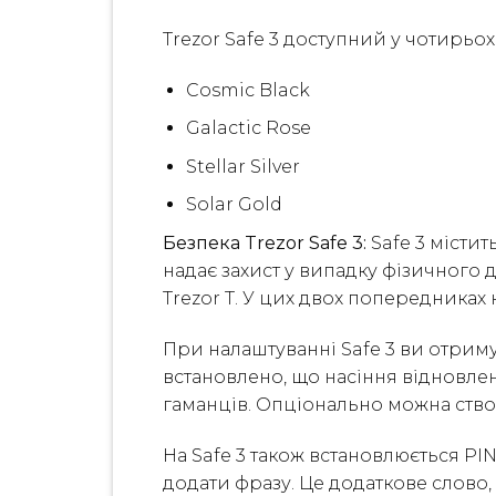
Trezor Safe 3 доступний у чотирьо
Cosmic Black
Galactic Rose
Stellar Silver
Solar Gold
Безпека Trezor Safe 3:
Safe 3 місти
надає захист у випадку фізичного д
Trezor T. У цих двох попередниках
При налаштуванні Safe 3 ви отриму
встановлено, що насіння відновленн
гаманців. Опціонально можна ство
На Safe 3 також встановлюється PI
додати фразу. Це додаткове слово,