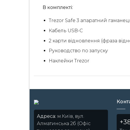
В комплекті:
Trezor Safe 3 апаратний гаманец
Кабель USB-C
2 карти відновлення (фраза від
Руководство по запуску
Наклейки Trezor
Конт
Адреса:
м.Київ, вул.
+38
Алматинська 2б (Офіс