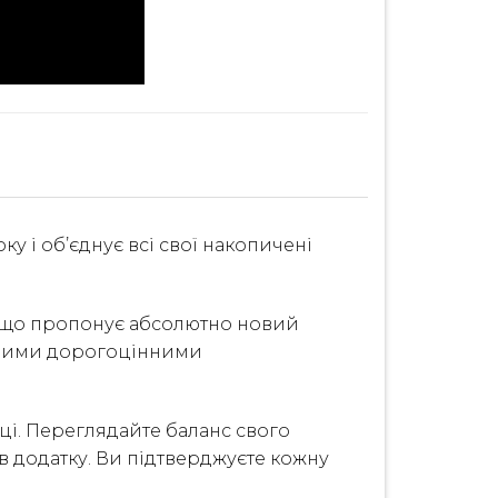
оку і об’єднує всі свої накопичені
е, що пропонує абсолютно новий
вашими дорогоцінними
ці. Переглядайте баланс свого
 додатку. Ви підтверджуєте кожну