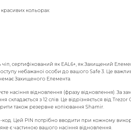
х красивих кольорах:
ть чіп, сертифікований як EAL6+, як Захищений Елем
оступу небажаної особи до вашого Safe 3. Це важлива
 немає Захищеного Елемента.
єте насіння відновлення (фразу відновлення). За з
я складається з 12 слів. Це відрізняється від Trezo
рити також резервне копіювання Shamir.
N-код. Цей PIN потрібно вводити при кожному викор
 яке є частиною вашого насіння відновлення.