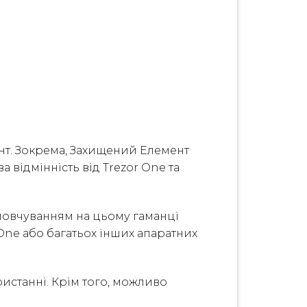
ент. Зокрема, Захищений Елемент
 відмінність від Trezor One та
амовчуванням на цьому гаманці
r One або багатьох інших апаратних
истанні. Крім того, можливо