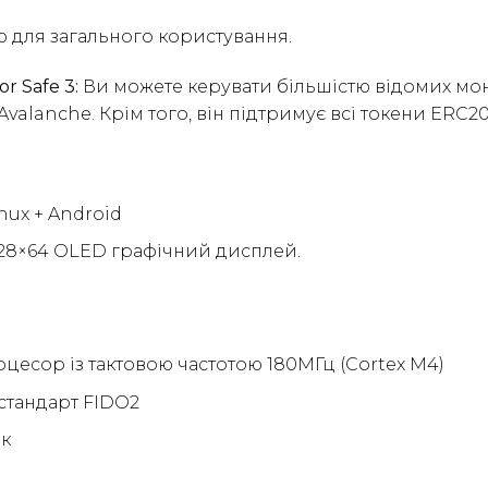
ю для загального користування.
r Safe 3:
Ви можете керувати більшістю відомих моне
Avalanche. Крім того, він підтримує всі токени ERC20
nux + Android
128×64 OLED графічний дисплей.
есор із тактовою частотою 180МГц (Cortex M4)
 стандарт FIDO2
ок