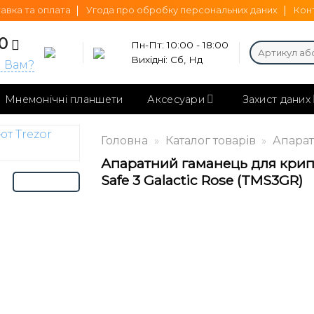
авка та оплата
Угода про обробку персональних даних
Кон
0
Пн-Пт: 10:00 - 18:00
Шукати:
Вихідні: Сб, Нд
и Вам?
Мнемонічні планшети
Аксесуари
Захист даних
Головна
»
Каталог товарів
»
Апарат
Апаратний гаманець для крип
Safe 3 Galactic Rose (TMS3GR)