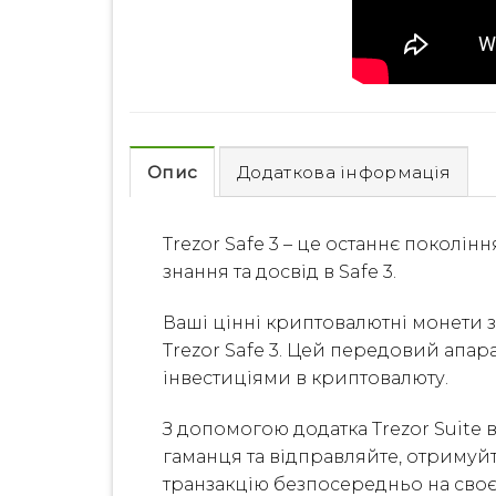
Опис
Додаткова інформація
Trezor Safe 3 – це останнє поколінн
знання та досвід в Safe 3.
Ваші цінні криптовалютні монети 
Trezor Safe 3. Цей передовий апа
інвестиціями в криптовалюту.
З допомогою додатка Trezor Suite 
гаманця та відправляйте, отримуй
транзакцію безпосередньо на своє