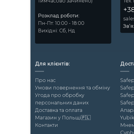
Тех.
тимчасово зачинено)
+38
Розклад роботи:
sal
Пн-Пт: 10:00 - 18:00
Звʼя
Вихідні: Сб, Нд
Для клієнтів:
Доста
Про нас
Safep
Умови повернення та обміну
Safep
Угода про обробку
Safep
персональних даних
Safep
Доставка та оплата
Апара
Магазин у Польщі🇵🇱
Yubi
Контакти
Мнем
Cyph