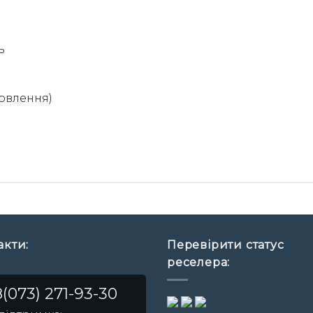
ь
новлення)
акти:
Перевірити статус
реселера:
(073) 271-93-30