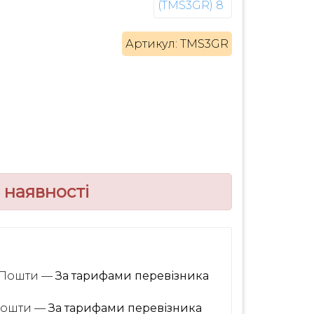
Артикул: TMS3GR
 наявності
ї Пошти —
За тарифами перевізника
 Пошти —
За тарифами перевізника