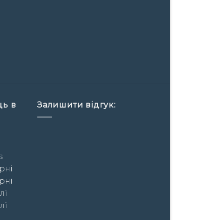
ць в
Залишити відгук:
s
рні
рні
лі
лі