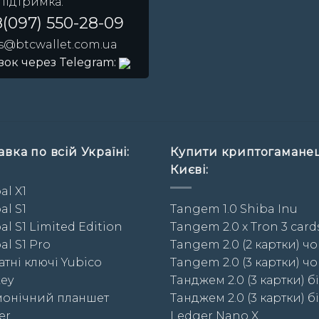
 підтримка:
(097) 550-28-09
es@btcwallet.com.ua
зок через Telegram:
вка по всій Україні:
Купити криптогамане
Києві:
al X1
al S1
Tangem 1.0 Shiba Inu
al S1 Limited Edition
Tangem 2.0 x Tron 3 card
al S1 Pro
Tangem 2.0 (2 картки) чо
тні ключі Yubico
Tangem 2.0 (3 картки) чо
key
Taнджем 2.0 (3 картки) бі
онічний планшет
Taнджем 2.0 (3 картки) бі
er
Ledger Nano X