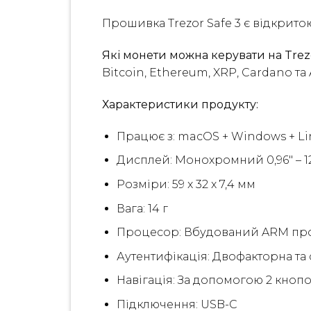
Прошивка Trezor Safe 3 є відкрито
Які монети можна керувати на Trezo
Bitcoin, Ethereum, XRP, Cardano та 
Характеристики продукту:
Працює з: macOS + Windows + Li
Дисплей: Монохромний 0,96″ – 
Розміри: 59 x 32 x 7,4 мм
Вага: 14 г
Процесор: Вбудований ARM проц
Аутентифікація: Двофакторна та
Навігація: За допомогою 2 кноп
Підключення: USB-C