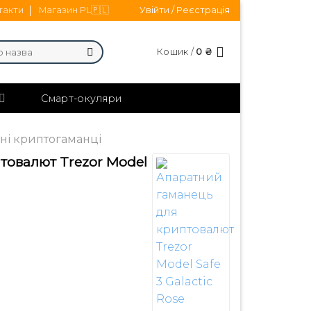
такти
Магазин PL🇵🇱
Увійти / Реєстрація
Кошик /
0
₴
Смарт-окуляри
ні криптогаманці
товалют Trezor Model