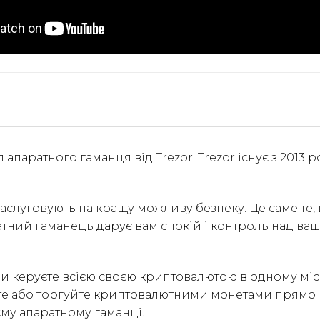
я апаратного гаманця від Trezor. Trezor існує з 2013 р
заслуговують на кращу можливу безпеку. Це саме т
ратний гаманець дарує вам спокій і контроль над 
ви керуєте всією своєю криптовалютою в одному міс
те або торгуйте криптовалютними монетами прямо в
му апаратному гаманці.