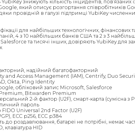
YubiKey знижують кількість інцидентів, пов’язаних і
oogle, який описує розгортання співробітників Goog
ки провідній в галузі підтримці YubiKey численних
фікації для найбільших технологічних, фінансових та
аній, 4 з 10 найбільших банків США та 2 з 3 найбіль
alesforce та тисячі інших, довіряють YubiKey для за
х.
факторний, надійний багатофакторний
 and Access Management (IAM), Centrify, Duo Security
AD, Okta, Ping Identity
ogle, обліковий запис Microsoft, Salesforce
s Premium, Bitwarden Premium
рсальний 2-й фактор (U2F), смарт-карта (сумісна з P
татичний пароль
FIDO Universal 2nd Factor (U2F)
PGP), ECC p256, ECC p384
ість до роздавлювання, батареї не потрібні, немає ча
, клавіатура HID