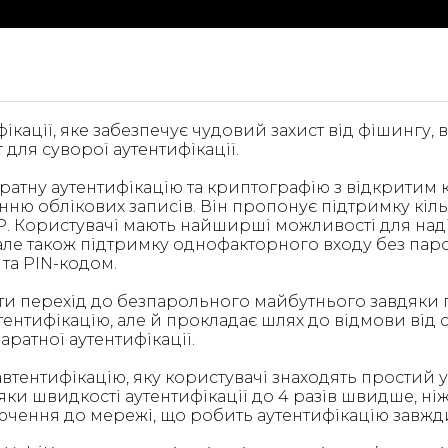
фікації, яке забезпечує чудовий захист від фішингу
для суворої аутентифікації.
аратну аутентифікацію та криптографію з відкритим
енню облікових записів. Він пропонує підтримку кі
GP. Користувачі мають найширші можливості для наді
ле також підтримку однофакторного входу без паро
 та PIN-кодом.
ти перехід до безпарольного майбутнього завдяки 
ентифікацію, але й прокладає шлях до відмови від с
ратної аутентифікації.
 автентифікацію, яку користувачі знаходять простий
ки швидкості аутентифікації до 4 разів швидше, ніж
лючення до мережі, що робить аутентифікацію завжд