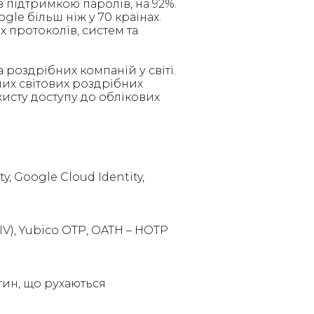
з підтримкою паролів, на 92%.
le більш ніж у 70 країнах.
 протоколів, систем та
 роздрібних компаній у світі.
ших світових роздрібних
хисту доступу до облікових
, Google Cloud Identity,
IV), Yubico OTP, OATH – HOTP
стин, що рухаються