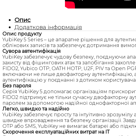
Опис
Додаткова інформація
Опис продукту
YubiKey 5 Series – це апаратне рішення для аутенти
облікових записів та забезпечує дотримання вимог 
Сувора автентифікація
YubiKey забезпечує чудову безпеку, поєднуючи ап
захисту від фішингових атак та запобігання захопл
FIDO2, Yubico OTP, OATH HOTP, U2F, PIV та Open P
включаючи не лише двофакторну аутентифікацію, а
аутентифікацію у поєднанні з дотиком користувача
Без пароля
Серія YubiKey 5 допомагає організаціям прискори
FIDO2 підтримує не тільки сучасну двофакторну аут
паролем за допомогою надійної однофакторної апа
Легко, швидко та надійно
YubiKey забезпечує просту та інтуїтивно зрозумілу
швидке впровадження та безпеку організації. Завдя
OTP або SMS, YubiKey не вимагає батареї або підк
Скорочення експлуатаційних витрат на ІТ