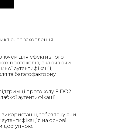
, виключає захоплення
 ключем для ефективного
лькох протоколів, включаючи
йної аутентифікації,
ля та багатофакторну
підтримці протоколу FIDO2.
лабкої аутентифікації
 у використанні, забезпечуючи
 аутентифікація на основі
и доступною.