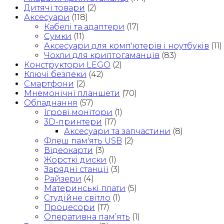
2)
Дитячі товари
(2)
кількість
Аксесуари
(118)
Кабелі та адаптери
(17)
Сумки
(11)
Аксесуари для комп'ютерів і ноутбуків
(11)
Чохли для криптогаманців
(83)
Конструктори LEGO
(2)
Ключі безпеки
(42)
Смартфони
(2)
Мнемонічні планшети
(70)
Обладнання
(57)
Ігрові монітори
(1)
3D-принтери
(17)
Аксесуари та запчастини
(8)
Флеш пам'ять USB
(2)
Відеокарти
(3)
Жорсткі диски
(1)
Зарядні станції
(3)
Райзери
(4)
Материнські плати
(5)
Студійне світло
(1)
Процесори
(17)
Оперативна памʼять
(1)