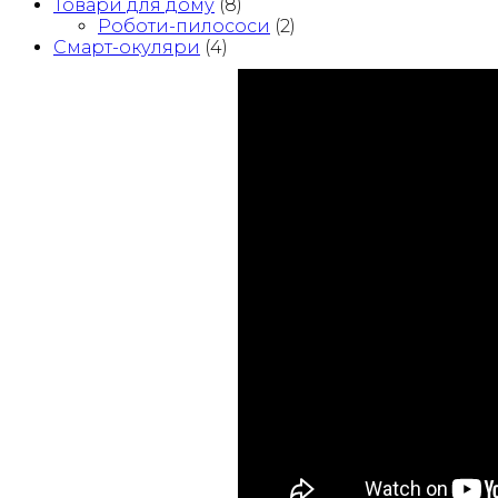
Товари для дому
(8)
Роботи-пилососи
(2)
Смарт-окуляри
(4)