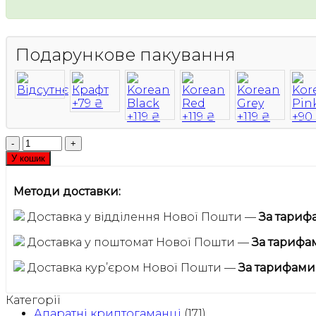
5998 ₴.
5499 ₴.
Подарункове пакування
Апаратні
ключі
У кошик
Yubico
Yubikey
Методи доставки:
5
NFC
Доставка у відділення Нової Пошти —
За тариф
USB
Type-
Доставка у поштомат Нової Пошти —
За тарифа
A
набір
Доставка курʼєром Нової Пошти —
За тарифами
з
2шт
Категорії
(683066-
Апаратні криптогаманці
(171)