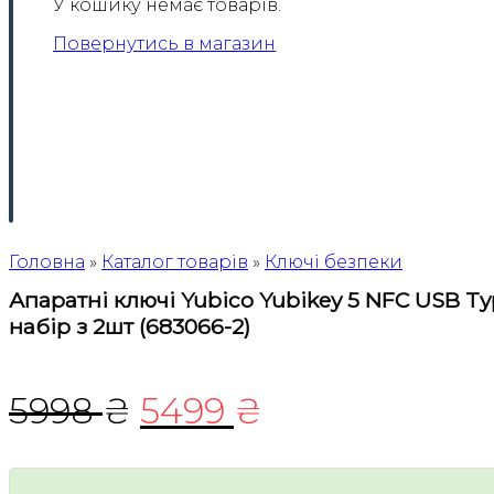
У кошику немає товарів.
Повернутись в магазин
Головна
»
Каталог товарів
»
Ключі безпеки
Апаратні ключі Yubico Yubikey 5 NFC USB T
набір з 2шт (683066-2)
Оригінальна
Поточна
5998
₴
5499
₴
ціна:
ціна: