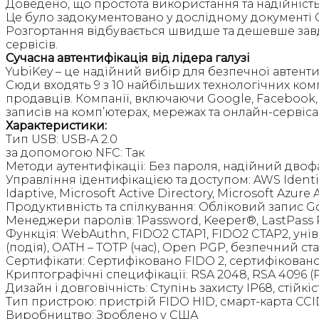
Доведено, що простота використання та надійність 
Це було задокументовано у дослідному документі G
Розгортання відбувається швидше та дешевше завдя
сервісів.
Сучасна автентифікація від лідера галузі
YubiKey – це надійний вибір для безпечної автенти
Сюди входять 9 з 10 найбільших технологічних комп
продавців. Компанії, включаючи Google, Facebook, S
записів на комп’ютерах, мережах та онлайн-сервіса
Характеристики:
Тип USB: USB-A 2.0
за допомогою NFC: Так
Методи аутентифікації: Без пароля, надійний дво
Управління ідентифікацією та доступом: AWS Identity
Idaptive, Microsoft Active Directory, Microsoft Azure 
Продуктивність та спілкування: Обліковий запис Go
Менеджери паролів: 1Password, Keeper®, LastPas
Функція: WebAuthn, FIDO2 CTAP1, FIDO2 CTAP2, уніве
(подія), OATH – TOTP (час), Open PGP, безпечний с
Сертифікати: Сертифіковано FIDO 2, сертифіковано 
Криптографічні специфікації: RSA 2048, RSA 4096 (
Дизайн і довговічність: Ступінь захисту IP68, стійк
Тип пристрою: пристрій FIDO HID, смарт-карта CCID
Виробництво: Зроблено у США