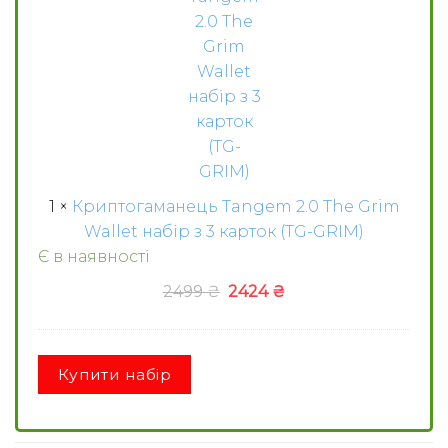
Grim
Wallet
набір
з
3
карток
(TG-
GRIM)
1
×
Криптогаманець Tangem 2.0 The Grim
Wallet набір з 3 карток (TG-GRIM)
Є в наявності
Оригінальна
Поточна
2499
₴
2424
₴
ціна:
ціна:
2499 ₴.
2424 ₴.
Купити набір