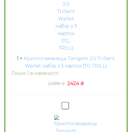
набір
з
3
карток
(TG-
TRILL)
1
×
Криптогаманець Tangem 2.0 Trillant
Wallet набір з 3 карток (TG-TRILL)
Лише 1 в наявності
Оригінальна
Поточна
2499
₴
2424
₴
ціна:
ціна:
2499 ₴.
2424 ₴.
Криптогаманець
Tangem
2.0
The