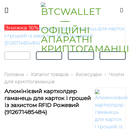
Skip
to
content
Знижка 16%
Головна
»
Каталог товарів
»
Аксесуари
»
Чохли
для криптогаманців
Алюмінієвий картхолдер
гаманець для карток і грошей
із захистом RFID Рожевий
(912671485484)