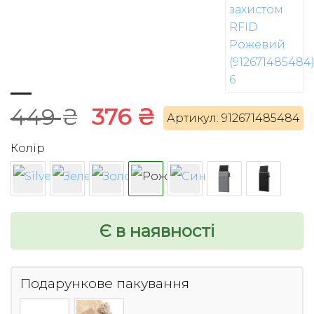
Оригінальна
Поточна
449
₴
376
₴
Артикул: 912671485484
ціна:
ціна:
Колір
449 ₴.
376 ₴.
Є в наявності
Подарункове пакування