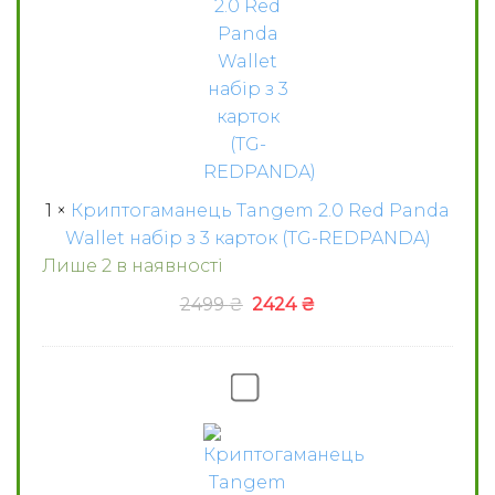
Wallet
набір
з
3
карток
(TG-
REDPANDA)
1
×
Криптогаманець Tangem 2.0 Red Panda
Wallet набір з 3 карток (TG-REDPANDA)
Лише 2 в наявності
Оригінальна
Поточна
2499
₴
2424
₴
ціна:
ціна:
2499 ₴.
2424 ₴.
Криптогаманець
Tangem
2.0
Trillant
Wallet