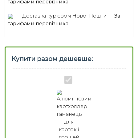
тарифами перевізника
Доставка курʼєром Нової Пошти —
За
тарифами перевізника
Купити разом дешевше:
Алюмінієвий
картхолдер
гаманець
для
карток
і
грошей
із
захистом