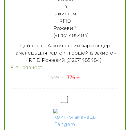
RFID
Рожевий
(912671485484)
Цей товар:
Алюмінієвий картхолдер
гаманець для карток і грошей із захистом
RFID Рожевий (912671485484)
Є в наявності
449
₴
376
₴
Криптогаманець
Tangem
2.0
Red
Panda